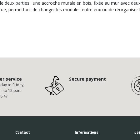
deux parties : une accroche murale en bois, fixée au mur avec deux vi
rue, permettant de changer les modules entre eux ou de réorganiser l
r service
Secure payment
ay to Friday,
m. to 12 p.m.
58 47
Contact
Informations
Joi