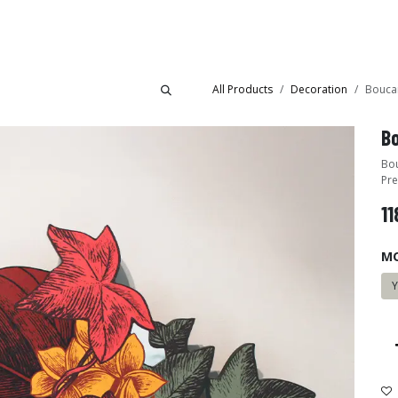
Collections
Showroom
All Products
Decoration
Bouca
B
Bou
Pre
11
M