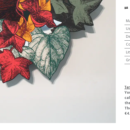
Ma
U
Di
Co
Li
Gr
Ter
​Yo
ca
the
Th
€4.