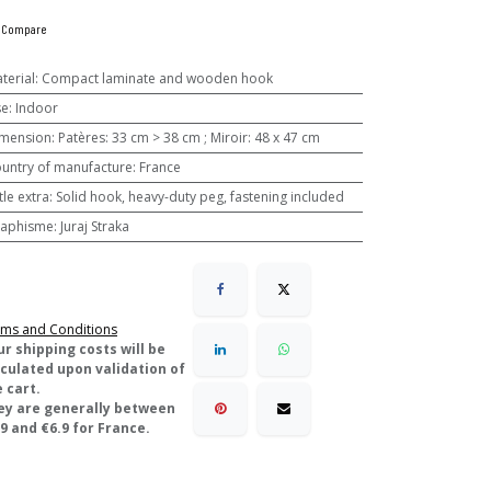
Compare
terial
:
Compact laminate and wooden hook
se
:
Indoor
mension
:
Patères: 33 cm > 38 cm ; Miroir: 48 x 47 cm
untry of manufacture
:
France
ttle extra
:
Solid hook, heavy-duty peg, fastening included
aphisme
:
Juraj Straka
ms and Conditions
ur shipping costs will be
lculated upon validation of
 cart.
ey are generally between
9 and €6.9 for France.