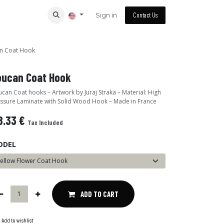
Sign in
Contact Us
n Coat Hook
oucan Coat Hook
can Coat hooks – Artwork by Juraj Straka – Material: High
ssure Laminate with Solid Wood Hook – Made in France
8.33
€
Tax Included
ODEL
ADD TO CART
Add to wishlist