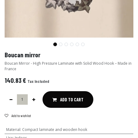
Boucan mirror
Boucan Mirror - High Pressure Laminate with Solid Wood Hook – Made in
France
140.83
€
Tax Included
ADD TO CART
Add to wishlist
Material
:
Compact laminate and wooden hook
Use
:
Indoor