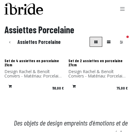
Se rendre au contenu
Assiettes Porcelaine
filt
Assiettes Porcelaine
Set de 4 assiettes en porcelaine
Set de 2 assiettes en porcelaine
21cm
27cm
Design Rachel & Benoît
Design Rachel & Benoît
Convers - Matériau: Porcelaine
Convers - Matériau: Porcelaine
- Fabriqué au Portugal
- Fabriqué au Portugal
110,00
€
75,00
€
Des objets de design empreints d'émotions et de