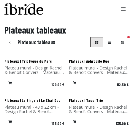
Se rendre au contenu
Plateaux tableaux
filt
Plateaux tableaux
Nouveau !
Nouveau !
Plateaux | Triptyque du Parc
Plateaux | Aphrodite Duo
Plateau mural - Design Rachel
Plateau mural - Design Rachel
& Benoît Convers - Matériau:
& Benoît Convers - Matériau:
Stratifié de bouleau - Fabriqué
Stratifié de bouleau - Fabriqué
en France
en France
120,00
€
112,50
€
Nouveau !
Nouveau !
Plateaux | Le Singe et Le Chat Duo
Plateaux | Tassi Trio
Plateau mural - 43 x 22 cm -
Plateau mural - Design Rachel
Design Rachel & Benoît
& Benoît Convers - Matériau:
Convers - Matériau: Stratifié
Stratifié de bouleau - Fabriqué
de bouleau - Fabriqué en
en France
135,00
€
135,00
€
France