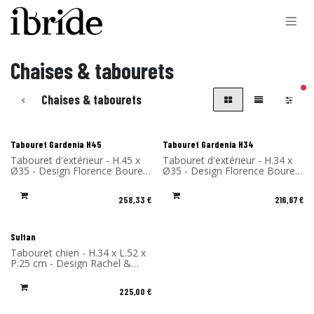
Se rendre au contenu
Chaises & tabourets
filt
Chaises & tabourets
Tabouret Gardenia H45
Tabouret Gardenia H34
Tabouret d'extérieur - H.45 x
Tabouret d'extérieur - H.34 x
Ø35 - Design Florence Bourel
Ø35 - Design Florence Bourel
- Matériau: Stratifié compact -
- Matériau: Stratifié compact -
Fabriqué en France
Fabriqué en France
258,33
€
216,67
€
Sultan
Tabouret chien - H.34 x L.52 x
P.25 cm - Design Rachel &
Benoît Convers - Matériau:
Stratifié massif - Fabriqué en
225,00
€
France