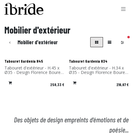
Se rendre au contenu
Mobilier d'extérieur
filt
Mobilier d'extérieur
Tabouret Gardenia H45
Tabouret Gardenia H34
Tabouret d'extérieur - H.45 x
Tabouret d'extérieur - H.34 x
Ø35 - Design Florence Bourel
Ø35 - Design Florence Bourel
- Matériau: Stratifié compact -
- Matériau: Stratifié compact -
Fabriqué en France
Fabriqué en France
258,33
€
216,67
€
Des objets de design empreints d'émotions et de
poésie...