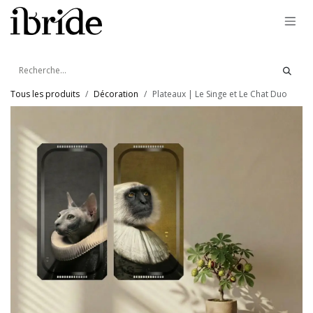
Se rendre au contenu
Tous les produits
Décoration
Plateaux | Le Singe et Le Chat Duo