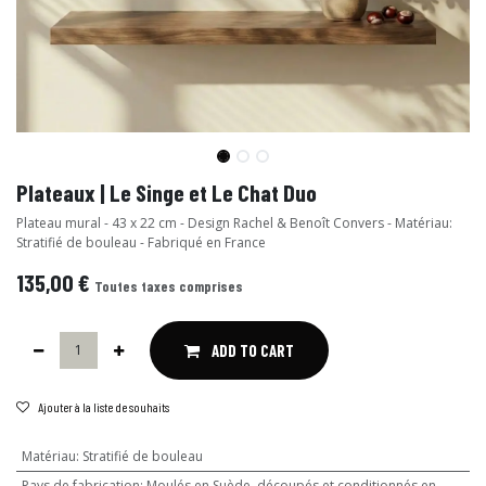
Plateaux | Le Singe et Le Chat Duo
Plateau mural - 43 x 22 cm - Design Rachel & Benoît Convers - Matériau:
Stratifié de bouleau - Fabriqué en France
135,00
€
Toutes taxes comprises
ADD TO CART
Ajouter à la liste de souhaits
Matériau
:
Stratifié de bouleau
Pays de fabrication
:
Moulés en Suède, découpés et conditionnés en