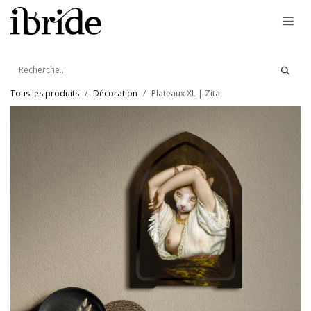
Se rendre au contenu
Tous les produits
Décoration
Plateaux XL | Zita