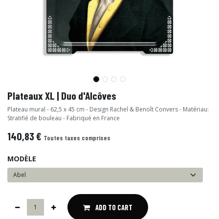
Plateaux XL | Duo d'Alcôves
Plateau mural - 62,5 x 45 cm - Design Rachel & Benoît Convers - Matériau:
Stratifié de bouleau - Fabriqué en France
140,83
€
Toutes taxes comprises
MODÈLE
ADD TO CART