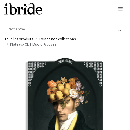
Se rendre au contenu
Tous les produits
Toutes nos collections
Plateaux XL | Duo d'Alcôves