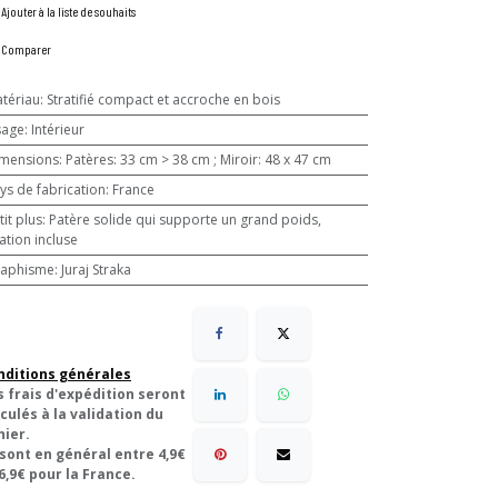
Ajouter à la liste de souhaits
Comparer
tériau
:
Stratifié compact et accroche en bois
sage
:
Intérieur
mensions
:
Patères: 33 cm > 38 cm ; Miroir: 48 x 47 cm
ys de fabrication
:
France
tit plus
:
Patère solide qui supporte un grand poids,
xation incluse
aphisme
:
Juraj Straka
nditions générales
s frais d'expédition seront
culés à la validation du
nier.
 sont en général entre 4,9€
6,9€ pour la France.