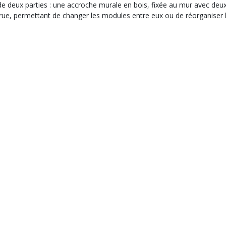
deux parties : une accroche murale en bois, fixée au mur avec deux vi
rue, permettant de changer les modules entre eux ou de réorganiser l
TÉS
Paiement sécurisé
e 9h à 12h
Contact
Informations
Rej