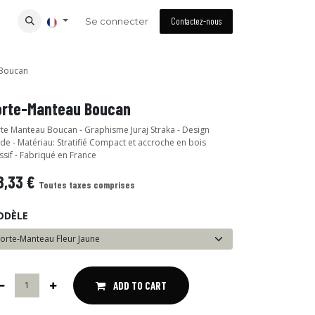
Se connecter
Contactez-nous
 Boucan
orte-Manteau Boucan
te Manteau Boucan - Graphisme Juraj Straka - Design
ide - Matériau: Stratifié Compact et accroche en bois
sif - Fabriqué en France
8,33
€
Toutes taxes comprises
ODÈLE
ADD TO CART