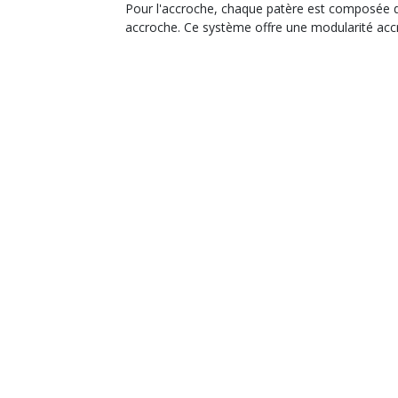
Pour l'accroche, chaque patère est composée de 
accroche. Ce système offre une modularité acc
DÉCOUVRIR NOS NOUVEAU
Service client
Du lundi au vendredi, d
03 81 81 58 47
info@ibride.fr