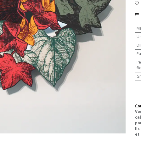
Ma
U
Di
Pa
Pe
fi
Gr
Co
Vo
cal
pa
Ils
et 