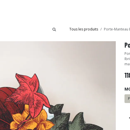
bride
Collections
Showroom Ibride
Tous les produits
Porte-Manteau
P
Por
Ibr
mas
11
M