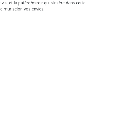
s, et la patère/miroir qui s’insère dans cette
e mur selon vos envies.
Livraison à
l'international avec suivi
oignez-nous