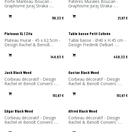
Nouveau !
Nouveau !
Porte Manteau Boucan -
Patères Murales Boucan -
Graphisme Juraj Straka -
Graphisme Juraj Straka -
Design Ibride - Matériau:
Design Ibride - Matériau:
Stratifié Compact et accroche
Stratifié Compact et accroche
118,33
€
21,67
€
en bois massif - Fabriqué en
en bois massif - Fabriqué en
France
France
Nouveau !
Plateaux XL | Zita
Table basse Petit Colisée
Plateau mural - 45 x 62.5cm -
Table basse - Ø40 x H.45 cm -
Design Rachel & Benoît
Design Frederik Delbart -
Convers - Matériau: Stratifié
Matériaux: Chêne massif et
de bouleau- Fabriqué en
FENIX® - Fabriqué en France
140,83
€
458,33
€
France
Jack Black Wood
Gustav Black Wood
Corbeau décoratif - Design
Corbeau décoratif - Design
Rachel et Benoît Convers -
Rachel & Benoît Convers -
Matériau: Bouleau - Fabriqué
Matériau: Bouleau - Fabriqué
en France
en France
151,67
€
151,67
€
Edgar Black Wood
Alfred Black Wood
Corbeau décoratif - Design
Corbeau décoratif - Design
Rachel et Benoît Convers -
Rachel & Benoît Convers -
Matériau: Bouleau - Fabriqué
Matériau: Bouleau - Fabriqué
en France
en France