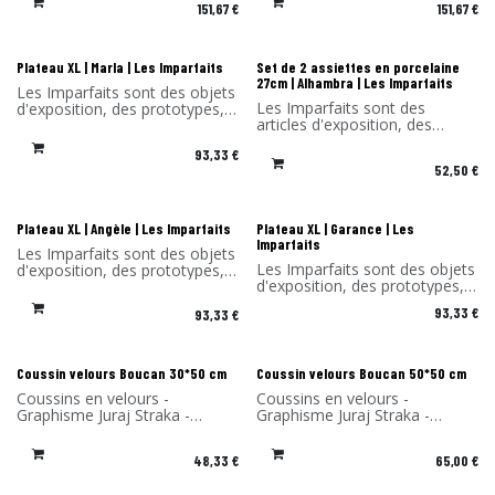
151,67
€
151,67
€
-30% Les Imparfaits
-30% Les Imparfaits
Plateau XL | Marla | Les Imparfaits
Set de 2 assiettes en porcelaine
27cm | Alhambra | Les Imparfaits
Les Imparfaits sont des objets
Les Imparfaits sont des
d'exposition, des prototypes,
articles d'exposition, des
des fins de série ou
prototypes, des fins de série
comportant un léger défaut.
93,33
€
ou des articles présentant un
Vous bénéficiez de -30% sur
52,50
€
défaut mineur.
les produits de cette sélection.
Vous bénéficiez d'une remise
Vendu sans l'emballage
de -30% sur les produits de
d'origine, ni patère d'accroche.
cette sélection. Vendu sans
-30% Les Imparfaits
-30% Les Imparfaits
Plateau XL | Angèle | Les Imparfaits
Plateau XL | Garance | Les
l'emballage d'origine.
Imparfaits
Les Imparfaits sont des objets
Les Imparfaits sont des objets
d'exposition, des prototypes,
d'exposition, des prototypes,
des fins de série ou
des fins de série ou
comportant un léger défaut.
93,33
€
93,33
€
comportant un léger défaut.
Vous bénéficiez de -30% sur
Vous bénéficiez de -30% sur
les produits de cette sélection.
les produits de cette sélection.
Vendu sans l'emballage
Vendu sans l'emballage
d'origine, ni patère d'accroche.
Nouveau !
Nouveau !
Coussin velours Boucan 30*50 cm
Coussin velours Boucan 50*50 cm
d'origine, ni patère d'accroche.
Coussins en velours -
Coussins en velours -
Graphisme Juraj Straka -
Graphisme Juraj Straka -
Design Ibride - Matériau:
Design Ibride - Matériau:
Velours - Fabriqué en France
Velours - Fabriqué en France
48,33
€
65,00
€