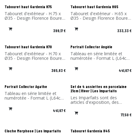
Nouveau !
Nouveau !
Tabouret haut Gardenia H75
Tabouret haut Gardenia H65
Tabouret d'extérieur - H.75 x
Tabouret d'extérieur - H.65 x
Ø35 - Design Florence Bourel
Ø35 - Design Florence Bourel
- Matériau: Stratifié compact -
- Matériau: Stratifié compact -
Fabriqué en France
Fabriqué en France
399,17
€
333,33
€
Nouveau !
Tabouret haut Gardenia H70
Portrait Collector Angèle
Tabouret d'extérieur - H.70 x
Tableau en série limitée et
Ø35 - Design Florence Bourel
numérotée - Format L (L64cm
- Matériau: Stratifié compact -
x H.85 x P4 cm) - Design
Fabriqué en France
Rachel & Benoît Convers -
365,83
€
441,67
€
Matériau: Cadre en stratifié
compact et impression sur du
dibond (aluminium) - Fabriqué
en France
-30% Les Imparfaits
Portrait Collector Agathe
Set de 4 assiettes en porcelaine
21cm | River | Les Imparfaits
Tableau en série limitée et
Les Imparfaits sont des
numérotée - Format L (L64cm
articles d'exposition, des
x H.85 x P4 cm) - Design
prototypes, des fins de série
Rachel & Benoît Convers -
441,67
€
ou des articles présentant un
Matériau: Cadre en stratifié
77,50
€
défaut mineur.
compact et impression sur du
Vous bénéficiez d'une remise
dibond (aluminium) - Fabriqué
de -30% sur les produits de
en France
cette sélection. Vendu sans
Cloche Morphose | Les Imparfaits
Tabouret Gardenia H45
l'emballage d'origine.