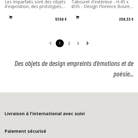
-30% Les Imparfaits
Les Imparfaits sont des objets
Tabouret d'extérieur - H.45 x
d'exposition, des prototypes,
Ø35 - Design Florence Bourel
des fins de série ou
- Matériau: Stratifié compact -
comportant un léger défaut.
Fabriqué en France
57,50
€
258,33
€
Vous bénéficiez de -30% sur
les produits de cette sélection.
Vendu sans l'emballage
d'origine, ni patère d'accroche.
1
2
3
Des objets de design empreints d'émotions et de
poésie...
Livraison à l'international avec suivi
Paiement sécurisé