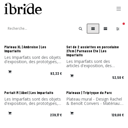
Se rendre au contenu
filt
-30% Les Imparfaits
-30% Les Imparfaits
Plateau XL | Ambroise | Les
Set de 2 assiettes en porcelaine
Imparfaits
27cm | Parnasse Ete | Les
Imparfaits
Les Imparfaits sont des objets
Les Imparfaits sont des
d'exposition, des prototypes,
articles d'exposition, des
des fins de série ou
prototypes, des fins de série
comportant un léger défaut.
93,33
€
ou des articles présentant un
Vous bénéficiez de -30% sur
52,50
€
défaut mineur.
les produits de cette sélection.
Vous bénéficiez d'une remise
Vendu sans l'emballage
de -30% sur les produits de
d'origine, ni patère d'accroche.
cette sélection. Vendu sans
-30% Les Imparfaits
Nouveau !
Portait M | Abel | Les Imparfaits
Plateaux | Triptyque du Parc
l'emballage d'origine.
Les Imparfaits sont des objets
Plateau mural - Design Rachel
d'exposition, des prototypes,
& Benoît Convers - Matériau:
des fins de série ou
Stratifié de bouleau - Fabriqué
comportant un léger défaut.
en France
239,17
€
120,00
€
Vous bénéficiez de -30% sur
les produits de cette sélection.
Vendu sans l'emballage