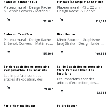
d'origine, ni patère d'accroche.
Nouveau !
Nouveau !
Plateaux | Aphrodite Duo
Plateaux | Le Singe et Le Chat Duo
Plateau mural - Design Rachel
Plateau mural - 43 x 22 cm -
& Benoît Convers - Matériau:
Design Rachel & Benoît
Stratifié de bouleau - Fabriqué
Convers - Matériau: Stratifié
en France
de bouleau - Fabriqué en
112,50
€
135,00
€
France
Nouveau !
Nouveau !
Plateaux | Tassi Trio
Miroir Boucan
Plateau mural - Design Rachel
Miroir Boucan - Graphisme
& Benoît Convers - Matériau:
Juraj Straka - Design Ibride -
Stratifié de bouleau - Fabriqué
Matériau: Stratifié Compact et
en France
accroche en bois massif -
135,00
€
140,83
€
Fabriqué en France
-30% Les Imparfaits
-30% Les Imparfaits
Set de 4 assiettes en porcelaine
Set de 2 assiettes en porcelaine
21cm | Alhambra | Les Imparfaits
27cm | Parnasse Hiver | Les
Imparfaits
Les Imparfaits sont des
Les Imparfaits sont des
articles d'exposition, des
articles d'exposition, des
prototypes, des fins de série
prototypes, des fins de série
ou des articles présentant un
77,50
€
ou des articles présentant un
défaut mineur.
52,50
€
défaut mineur.
Vous bénéficiez d'une remise
Vous bénéficiez d'une remise
de -30% sur les produits de
de -30% sur les produits de
cette sélection. Vendu sans
cette sélection. Vendu sans
l'emballage d'origine.
Porte-Manteau Boucan
Patère Boucan
l'emballage d'origine.