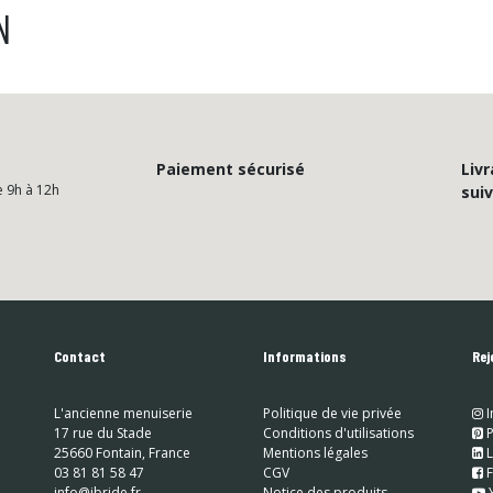
N
Paiement sécurisé
Livr
e 9h à 12h
suiv
Contact
Informations
Rej
L'ancienne menuiserie
Politique de vie privée
I
17 rue du Stade
Conditions d'utilisations
​
P
25660 Fontain, France
Mentions légales
​
L
03 81 81 58 47
CGV
​
info@ibride.fr
Notice des produits