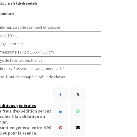
Ajouter à la liste de souhaits
Comparer
tériau
:
stratifié compact et viscose
ids
:
10 kgs
sage
:
Intérieur
mensions
:
H.72 x L.66 x P.33 cm
ys de fabrication
:
France
tit plus
:
Possède un rangement caché
pe
:
Bout de canapé et table de chevet
nditions générales
s frais d'expédition seront
culés à la validation du
nier.
 sont en général entre 4,9€
6,9€ pour la France.