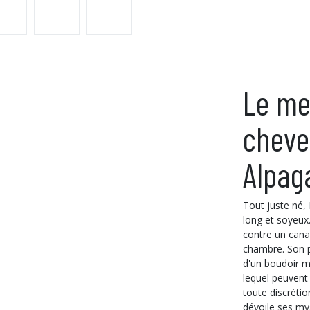
Le me
cheve
Alpag
Tout juste né,
long et soyeux.
contre un canap
chambre. Son pe
d'un boudoir mi
lequel peuvent 
toute discrétion
dévoile ses mys