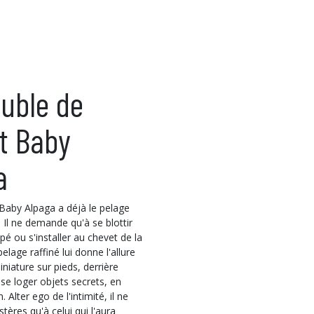
uble de
t Baby
a
 Baby Alpaga a déjà le pelage
 Il ne demande qu'à se blottir
é ou s'installer au chevet de la
lage raffiné lui donne l'allure
niature sur pieds, derrière
se loger objets secrets, en
. Alter ego de l'intimité, il ne
tères qu'à celui qui l'aura