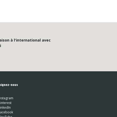
aison à l'international avec
i
oignez-nous
nstagram
interest
inkedIn
 Facebook
YouTube