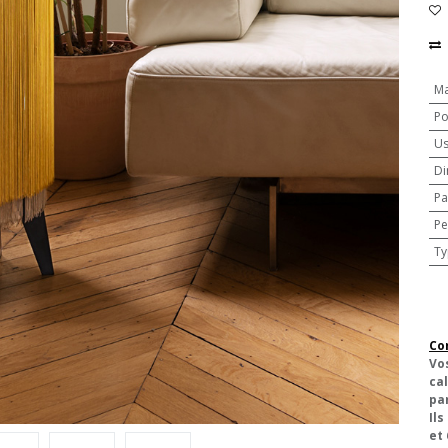
Ma
Po
U
Di
Pa
Pe
Ty
Co
Vo
cal
pa
Ils
et 