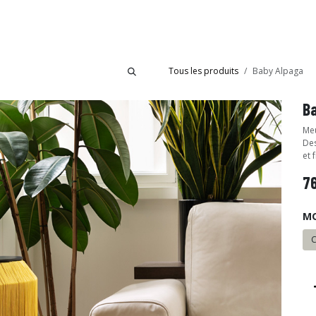
bride
Collections
Showroom Ibride
Tous les produits
Baby Alpaga
B
Meu
Des
et 
7
M