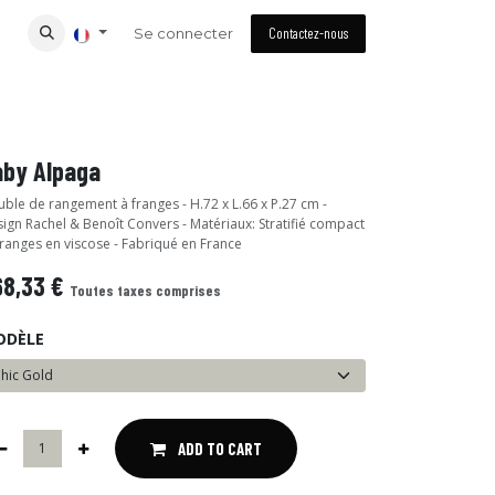
Se connecter
Contactez-nous
aby Alpaga
ble de rangement à franges - H.72 x L.66 x P.27 cm -
ign Rachel & Benoît Convers - Matériaux: Stratifié compact
franges en viscose - Fabriqué en France
68,33
€
Toutes taxes comprises
ODÈLE
ADD TO CART