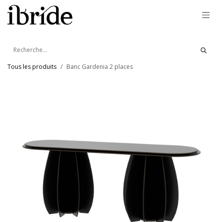
Se rendre au contenu
Tous les produits
Banc Gardenia 2 places