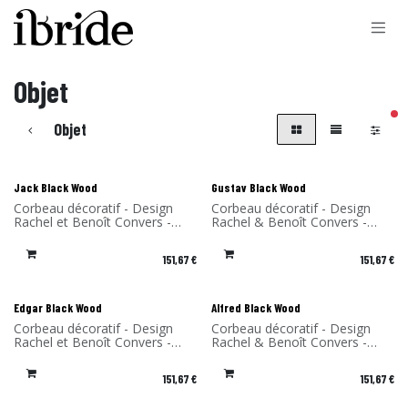
Se rendre au contenu
Objet
filt
Objet
Jack Black Wood
Gustav Black Wood
Corbeau décoratif - Design
Corbeau décoratif - Design
Rachel et Benoît Convers -
Rachel & Benoît Convers -
Matériau: Bouleau - Fabriqué
Matériau: Bouleau - Fabriqué
en France
en France
151,67
€
151,67
€
Edgar Black Wood
Alfred Black Wood
Corbeau décoratif - Design
Corbeau décoratif - Design
Rachel et Benoît Convers -
Rachel & Benoît Convers -
Matériau: Bouleau - Fabriqué
Matériau: Bouleau - Fabriqué
en France
en France
151,67
€
151,67
€