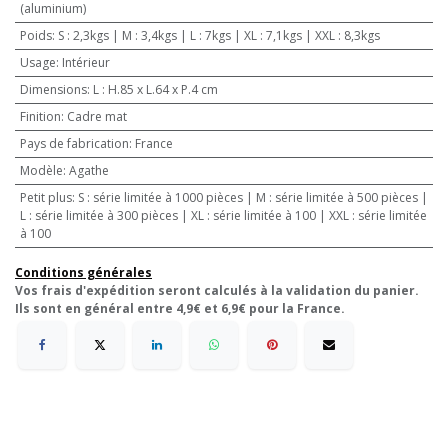
(aluminium)
Poids
:
S : 2,3kgs | M : 3,4kgs | L : 7kgs | XL : 7,1kgs | XXL : 8,3kgs
Usage
:
Intérieur
Dimensions
:
L : H.85 x L.64 x P.4 cm
Finition
:
Cadre mat
Pays de fabrication
:
France
Modèle
:
Agathe
Petit plus
:
S : série limitée à 1000 pièces | M : série limitée à 500 pièces |
L : série limitée à 300 pièces | XL : série limitée à 100 | XXL : série limitée
à 100
Conditions générales
Vos frais d'expédition seront calculés à la validation du panier.
Ils sont en général entre 4,9€ et 6,9€ pour la France.