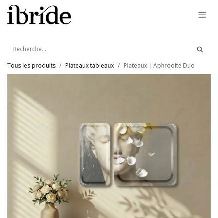
Se rendre au contenu
Tous les produits
Plateaux tableaux
Plateaux | Aphrodite Duo