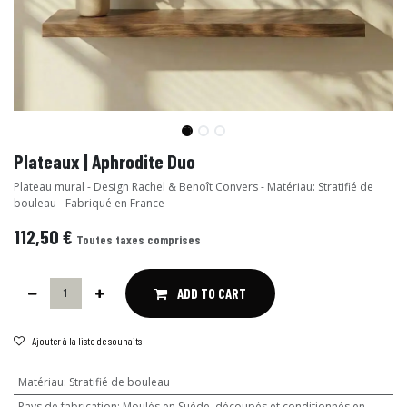
Plateaux | Aphrodite Duo
Plateau mural - Design Rachel & Benoît Convers - Matériau: Stratifié de
bouleau - Fabriqué en France
112,50
€
Toutes taxes comprises
ADD TO CART
Ajouter à la liste de souhaits
Matériau
:
Stratifié de bouleau
Pays de fabrication
:
Moulés en Suède, découpés et conditionnés en