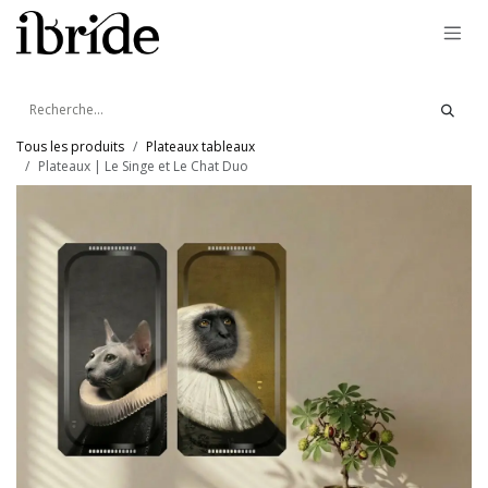
Se rendre au contenu
Tous les produits
Plateaux tableaux
Plateaux | Le Singe et Le Chat Duo