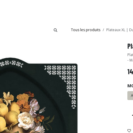
bride
Collections
Showroom Ibride
Tous les produits
Plateaux XL | D
Pl
Pla
- M
1
M