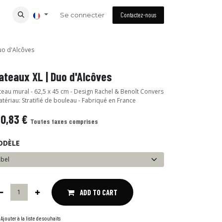
Se connecter
Contactez-nous
uo d'Alcôves
ateaux XL | Duo d'Alcôves
teau mural - 62,5 x 45 cm - Design Rachel & Benoît Convers
atériau: Stratifié de bouleau - Fabriqué en France
40,83
€
Toutes taxes comprises
ODÈLE
ADD TO CART
Ajouter à la liste de souhaits