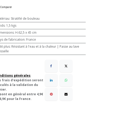
Comparer
tériau
:
Stratifié de bouleau
ids
:
1,5 kgs
mensions
:
H.62,5 x 45 cm
ys de fabrication
:
France
tit plus
:
Résistant à l'eau et à la chaleur | Passe au lave
isselle
nditions générales
s frais d'expédition seront
culés à la validation du
nier.
 sont en général entre 4,9€
6,9€ pour la France.