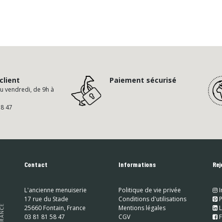
client
Paiement sécurisé
au vendredi, de 9h à
58 47
Contact
Informations
Rej
L'ancienne menuiserie
Politique de vie privée
I
17 rue du Stade
Conditions d'utilisations
​
P
25660 Fontain, France
Mentions légales
​
L
03 81 81 58 47
CGV
​