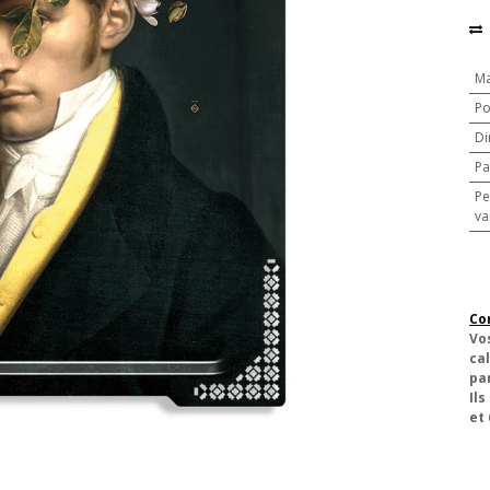
Ma
Po
Di
Pa
Pe
va
Co
Vo
cal
pa
Ils
et 