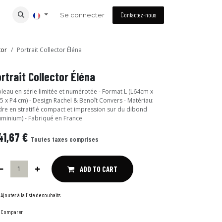
Se connecter
Contactez-nous
tor
Portrait Collector Éléna
rtrait Collector Éléna
leau en série limitée et numérotée - Format L (L64cm x
5 x P4 cm) - Design Rachel & Benoît Convers - Matériau:
re en stratifié compact et impression sur du dibond
uminium) - Fabriqué en France
41,67
€
Toutes taxes comprises
ADD TO CART
Ajouter à la liste de souhaits
Comparer