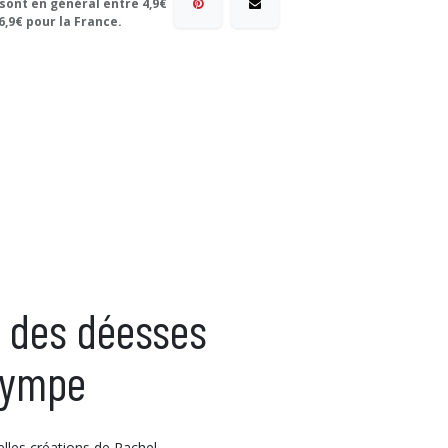
 sont en général entre 4,9€
6,9€ pour la France.
l des déesses
Olympe
lles créations de Rachel