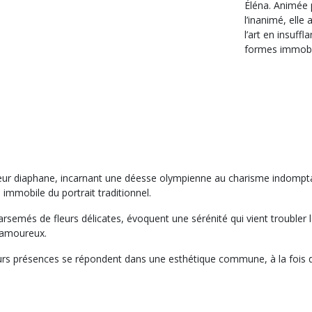
Éléna. Animée par le désir de donner vie à
l’inanimé, elle 
l’art en insuff
formes immobi
heur diaphane, incarnant une déesse olympienne au charisme indompta
e immobile du portrait traditionnel.
rsemés de fleurs délicates, évoquent une sérénité qui vient troubler 
 amoureux.
rs présences se répondent dans une esthétique commune, à la fois d