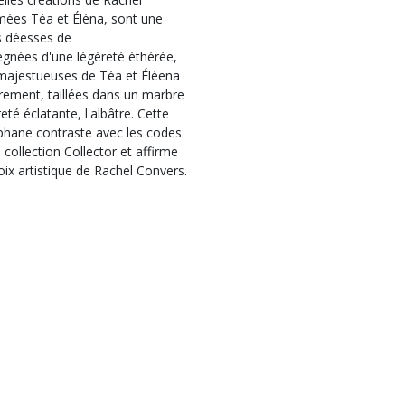
ées Téa et Éléna, sont une
s déesses de
égnées d'une légèreté éthérée,
 majestueuses de Téa et Éléena
èrement, taillées dans un marbre
eté éclatante, l'albâtre. Cette
phane contraste avec les codes
a collection Collector et affirme
ix artistique de Rachel Convers.