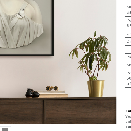
Ma
di
Po
8,
U
Di
Fi
Pa
M
Pe
500 pièces
à 
Co
Vo
cal
pa