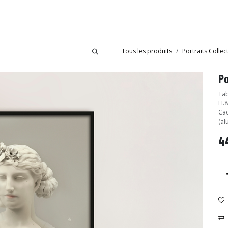
bride
Collections
Showroom Ibride
Tous les produits
Portraits Collec
Po
Tab
H.8
Cad
(al
4