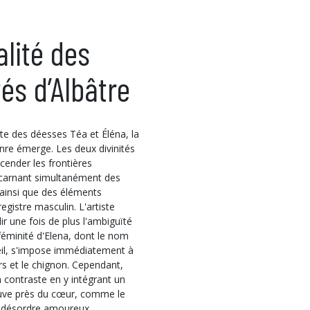
alité des
tés d’Albâtre
te des déesses Téa et Éléna, la
nre émerge. Les deux divinités
cender les frontières
incarnant simultanément des
 ainsi que des éléments
gistre masculin. L'artiste
ir une fois de plus l'ambiguïté
féminité d'Elena, dont le nom
eil, s'impose immédiatement à
urs et le chignon. Cependant,
un contraste en y intégrant un
ouve près du cœur, comme le
 désordre amoureux.