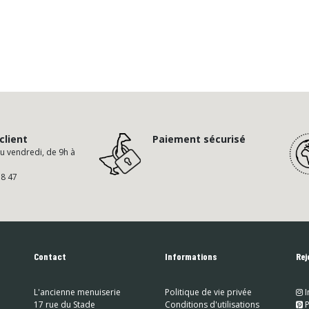
client
Paiement sécurisé
au vendredi, de 9h à
58 47
Contact
Informations
Rej
L'ancienne menuiserie
Politique de vie privée
I
17 rue du Stade
Conditions d'utilisations
​
P