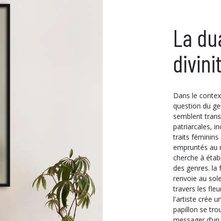
La du
divini
Dans le contex
question du ge
semblent trans
patriarcales, 
traits féminins
empruntés au re
cherche à établ
des genres. la 
renvoie au sol
travers les fle
l'artiste crée 
papillon se tr
messager d’un