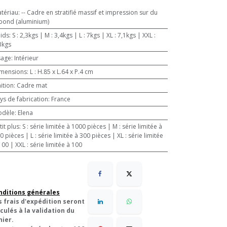
tériau
:
-- Cadre en stratifié massif et impression sur du
bond (aluminium)
ids
:
S : 2,3kgs | M : 3,4kgs | L : 7kgs | XL : 7,1kgs | XXL :
3kgs
sage
:
Intérieur
mensions
:
L : H.85 x L.64 x P.4 cm
nition
:
Cadre mat
ys de fabrication
:
France
odèle
:
Elena
tit plus
:
S : série limitée à 1000 pièces | M : série limitée à
 | L : série limitée à 300 pièces | XL : série limitée
100 | XXL : série limitée à 100
nditions générales
s frais d'expédition seront
culés à la validation du
nier.