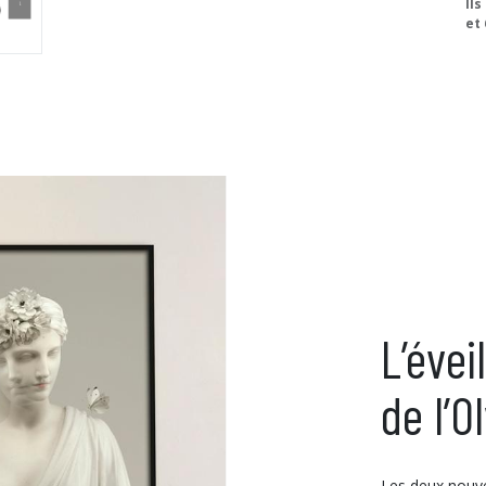
Ils
et 
L’évei
de l’
Les deux nouve