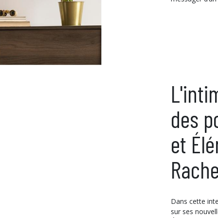
L'inti
des p
et Él
Rache
Dans cette inte
sur ses nouvell