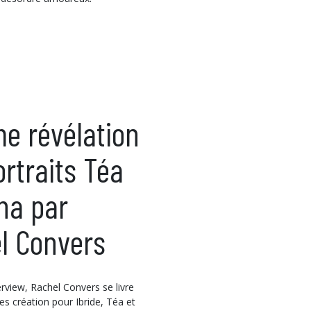
me révélation
ortraits Téa
éna par
l Convers
rview, Rachel Convers se livre
es création pour Ibride, Téa et