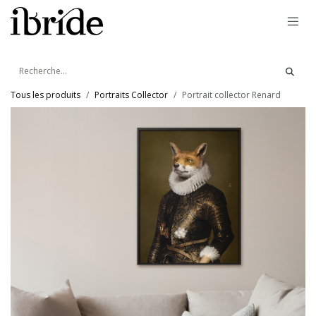
Se rendre au contenu
Tous les produits
Portraits Collector
Portrait collector Renard