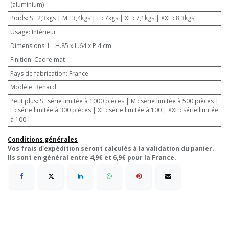
(aluminium)
Poids
:
S : 2,3kgs | M : 3,4kgs | L : 7kgs | XL : 7,1kgs | XXL : 8,3kgs
Usage
:
Intérieur
Dimensions
:
L : H.85 x L.64 x P.4 cm
Finition
:
Cadre mat
Pays de fabrication
:
France
Modèle
:
Renard
Petit plus
:
S : série limitée à 1000 pièces | M : série limitée à 500 pièces |
L : série limitée à 300 pièces | XL : série limitée à 100 | XXL : série limitée
à 100
Conditions générales
Vos frais d'expédition seront calculés à la validation du panier.
Ils sont en général entre 4,9€ et 6,9€ pour la France.