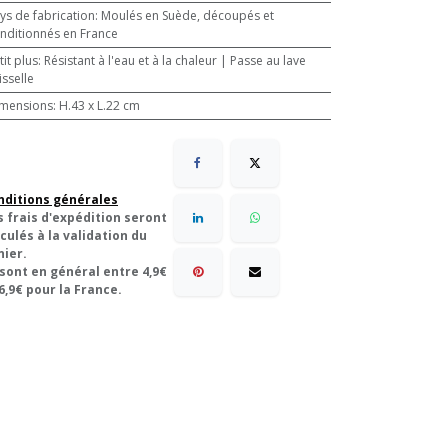
ys de fabrication
:
Moulés en Suède, découpés et
nditionnés en France
tit plus
:
Résistant à l'eau et à la chaleur | Passe au lave
isselle
mensions
:
H.43 x L.22 cm
nditions générales
s frais d'expédition seront
culés à la validation du
nier.
 sont en général entre 4,9€
6,9€ pour la France.