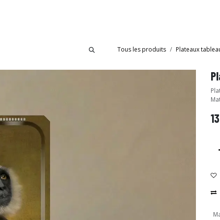
bride
Collections
Showroom Ibride
Tous les produits
Plateaux tablea
Pl
Pla
Mat
13
Ma