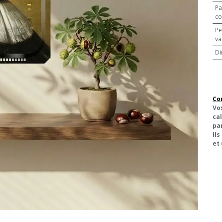
Pa
co
Pe
va
Di
Co
Vo
cal
pa
Ils
et 