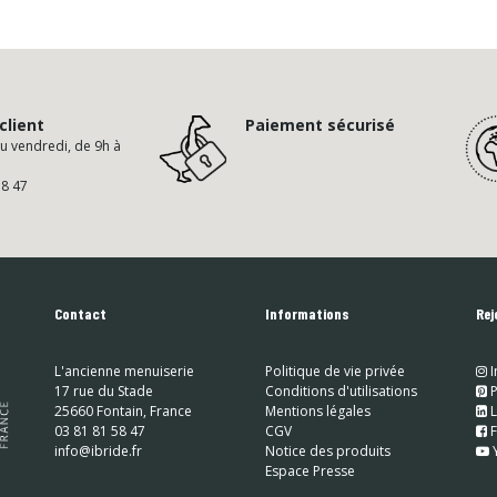
client
Paiement sécurisé
au vendredi, de 9h à
58 47
Contact
Informations
Rej
L'ancienne menuiserie
Politique de vie privée
I
17 rue du Stade
Conditions d'utilisations
​
P
25660 Fontain, France
Mentions légales
​
L
03 81 81 58 47
CGV
​
info@ibride.fr
Notice des produits
Espace Presse