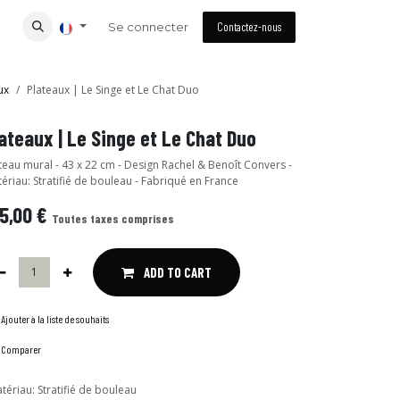
Se connecter
Contactez-nous
ux
Plateaux | Le Singe et Le Chat Duo
ateaux | Le Singe et Le Chat Duo
teau mural - 43 x 22 cm - Design Rachel & Benoît Convers -
ériau: Stratifié de bouleau - Fabriqué en France
5,00
€
Toutes taxes comprises
ADD TO CART
Ajouter à la liste de souhaits
Comparer
tériau
:
Stratifié de bouleau