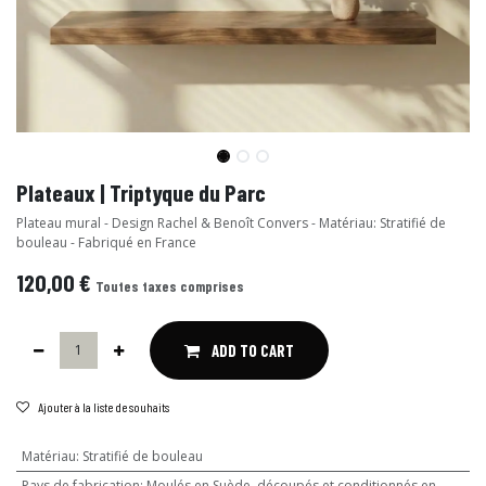
Plateaux | Triptyque du Parc
Plateau mural - Design Rachel & Benoît Convers - Matériau: Stratifié de
bouleau - Fabriqué en France
120,00
€
Toutes taxes comprises
ADD TO CART
Ajouter à la liste de souhaits
Matériau
:
Stratifié de bouleau
Pays de fabrication
:
Moulés en Suède, découpés et conditionnés en