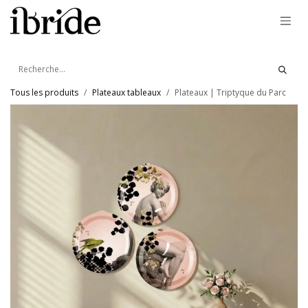
Se rendre au contenu
Tous les produits
Plateaux tableaux
Plateaux | Triptyque du Parc