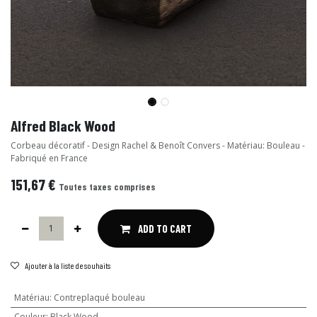
Alfred Black Wood
Corbeau décoratif - Design Rachel & Benoît Convers - Matériau: Bouleau -
Fabriqué en France
151,67
€
Toutes taxes comprises
ADD TO CART
Ajouter à la liste de souhaits
Matériau
:
Contreplaqué bouleau
Couleur
:
Black Wood