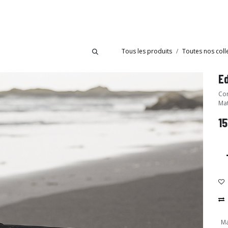
bride
Collections
Showroom Ibride
Tous les produits
Toutes nos coll
E
Cor
Mat
15
Ma