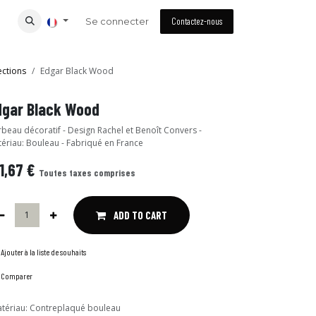
Se connecter
Contactez-nous
ections
Edgar Black Wood
dgar Black Wood
beau décoratif - Design Rachel et Benoît Convers -
ériau: Bouleau - Fabriqué en France
1,67
€
Toutes taxes comprises
ADD TO CART
Ajouter à la liste de souhaits
Comparer
tériau
:
Contreplaqué bouleau