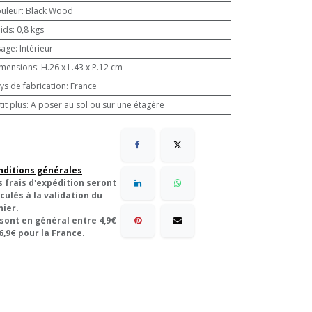
uleur
:
Black Wood
ids
:
0,8 kgs
sage
:
Intérieur
mensions
:
H.26 x L.43 x P.12 cm
ys de fabrication
:
France
tit plus
:
A poser au sol ou sur une étagère
nditions générales
s frais d'expédition seront
culés à la validation du
nier.
 sont en général entre 4,9€
6,9€ pour la France.