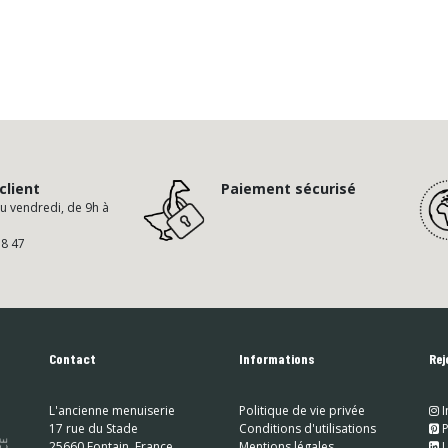
client
Paiement sécurisé
au vendredi, de 9h à
58 47
Contact
Informations
Rej
L'ancienne menuiserie
Politique de vie privée
I
17 rue du Stade
Conditions d'utilisations
​
P
25660 Fontain, France
Mentions légales
​
L