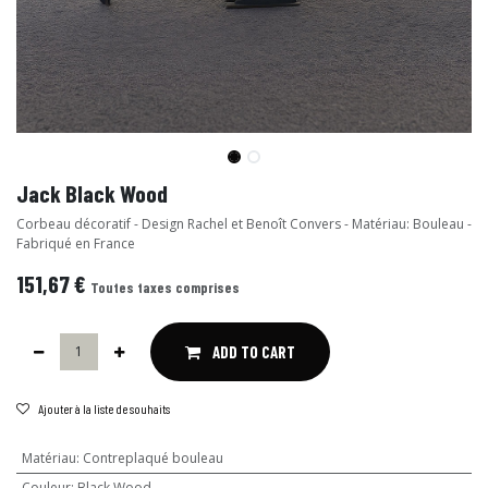
Jack Black Wood
Corbeau décoratif - Design Rachel et Benoît Convers - Matériau: Bouleau -
Fabriqué en France
151,67
€
Toutes taxes comprises
ADD TO CART
Ajouter à la liste de souhaits
Matériau
:
Contreplaqué bouleau
Couleur
:
Black Wood