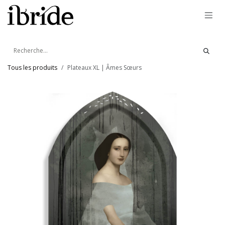
Se rendre au contenu
Tous les produits
Plateaux XL | Âmes Sœurs