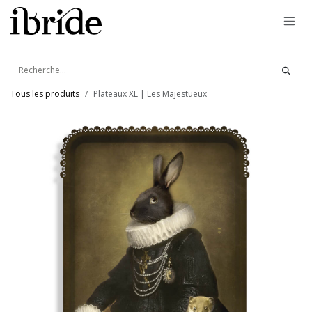
Se rendre au contenu
Tous les produits
Plateaux XL | Les Majestueux