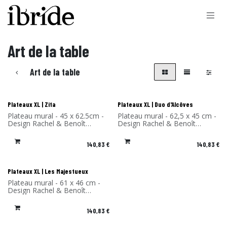
Se rendre au contenu
Art de la table
Art de la table
Plateaux XL | Zita
Plateaux XL | Duo d'Alcôves
Plateau mural - 45 x 62.5cm -
Plateau mural - 62,5 x 45 cm -
Design Rachel & Benoît
Design Rachel & Benoît
Convers - Matériau: Stratifié
Convers - Matériau: Stratifié
de bouleau- Fabriqué en
de bouleau - Fabriqué en
140,83
€
140,83
€
France
France
Plateaux XL | Les Majestueux
Plateau mural - 61 x 46 cm -
Design Rachel & Benoît
Convers - Matériau: Stratifié
de bouleau - Fabriqué en
140,83
€
France