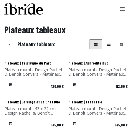
Se rendre au contenu
Plateaux tableaux
Plateaux tableaux
Nouveau !
Nouveau !
Plateaux | Triptyque du Parc
Plateaux | Aphrodite Duo
Plateau mural - Design Rachel
Plateau mural - Design Rachel
& Benoît Convers - Matériau:
& Benoît Convers - Matériau:
Stratifié de bouleau - Fabriqué
Stratifié de bouleau - Fabriqué
en France
en France
120,00
€
112,50
€
Nouveau !
Nouveau !
Plateaux | Le Singe et Le Chat Duo
Plateaux | Tassi Trio
Plateau mural - 43 x 22 cm -
Plateau mural - Design Rachel
Design Rachel & Benoît
& Benoît Convers - Matériau:
Convers - Matériau: Stratifié
Stratifié de bouleau - Fabriqué
de bouleau - Fabriqué en
en France
135,00
€
135,00
€
France