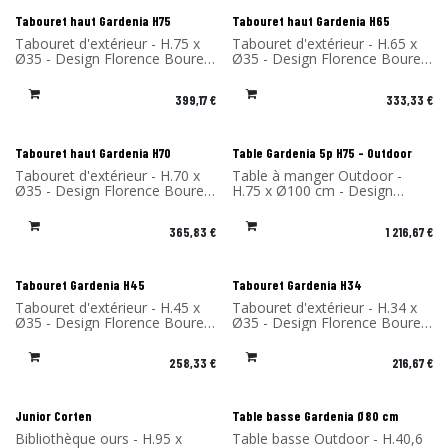
Nouveau !
Nouveau !
Tabouret haut Gardenia H75
Tabouret haut Gardenia H65
Tabouret d'extérieur - H.75 x
Tabouret d'extérieur - H.65 x
Ø35 - Design Florence Bourel
Ø35 - Design Florence Bourel
- Matériau: Stratifié compact -
- Matériau: Stratifié compact -
Fabriqué en France
Fabriqué en France
399,17
€
333,33
€
Nouveau !
Tabouret haut Gardenia H70
Table Gardenia 5p H75 - Outdoor
Tabouret d'extérieur - H.70 x
Table à manger Outdoor -
Ø35 - Design Florence Bourel
H.75 x Ø100 cm - Design
- Matériau: Stratifié compact -
Florence Bourel - Matériau:
Fabriqué en France
Stratifié compact - Fabriqué en
365,83
€
1 216,67
€
France
Tabouret Gardenia H45
Tabouret Gardenia H34
Tabouret d'extérieur - H.45 x
Tabouret d'extérieur - H.34 x
Ø35 - Design Florence Bourel
Ø35 - Design Florence Bourel
- Matériau: Stratifié compact -
- Matériau: Stratifié compact -
Fabriqué en France
Fabriqué en France
258,33
€
216,67
€
Junior Corten
Table basse Gardenia Ø80 cm
Bibliothèque ours - H.95 x
Table basse Outdoor - H.40,6