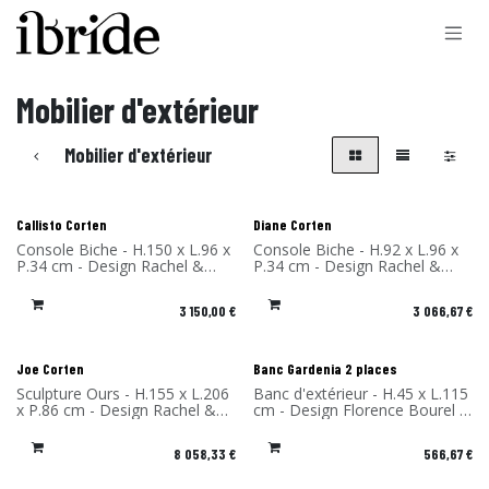
Se rendre au contenu
Mobilier d'extérieur
Mobilier d'extérieur
Callisto Corten
Diane Corten
Console Biche - H.150 x L.96 x
Console Biche - H.92 x L.96 x
P.34 cm - Design Rachel &
P.34 cm - Design Rachel &
Benoît Convers - Matériau:
Benoît Convers - Matériau:
Acier Corten - Fabriqué en
Acier Corten - Fabriqué en
3 150,00
€
3 066,67
€
France
France
Nouveau !
Joe Corten
Banc Gardenia 2 places
Sculpture Ours - H.155 x L.206
Banc d'extérieur - H.45 x L.115
x P.86 cm - Design Rachel &
cm - Design Florence Bourel -
Benoît Convers - Matériau:
Matériau: Stratifié compact -
Acier Corten - Fabriqué en
Fabriqué en France
8 058,33
€
566,67
€
France