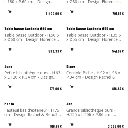
L.180 x P.60 cm - Design
x Ø80 cm - Design Florence
Rachel & Benoît Convers -
Bourel - Matériau: Stratifié
Matériau: Acier Corten -
massif - Fabriqué en France
5 400,00
€
791,67
€
Fabriqué en France
Table basse Gardenia Ø60 cm
Table Basse Gardenia Ø55 cm
Table basse Outdoor - H.50,6
Table basse Outdoor - H.35,6
x Ø60 cm - Design Florence
x Ø55 cm - Design Florence
Bourel - Matériau: Stratifié
Bourel - Matériau: Stratifié
massif - Fabriqué en France
massif - Fabriqué en France
593,33
€
541,67
€
June
Diane
Petite bibliothèque ours - H.63
Console Biche - H.92 x L.96 x
x L.120 x P.34 cm - Design
P.34 cm - Design Rachel &
Rachel & Benoît Convers -
Benoît Convers - Matériau:
Matériau: Stratifié massif -
Stratifié massif - Fabriqué en
775,00
€
816,67
€
Fabriqué en France
France
Manta
Joe
Fauteuil bas d'extérieur - H.75
Grande bibliothèque ours -
cm - Design Rachel & Benoît
H.155 x L.206 x P.86 cm -
Convers - Matériau: Stratifié
Design Rachel & Benoît
massif - Fabriqué en France
Convers - Matériau: Stratifié
916,67
€
3 025,00
€
massif - Fabriqué en France