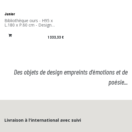
Junior
Bibliothèque ours - H95 x
L.180 x P.60 cm - Design
Rachel & Benoît Convers -
Matériau: Stratifié massif -
1 333,33
€
Fabriqué en France
Des objets de design empreints d'émotions et de
poésie...
Livraison à l'international avec suivi