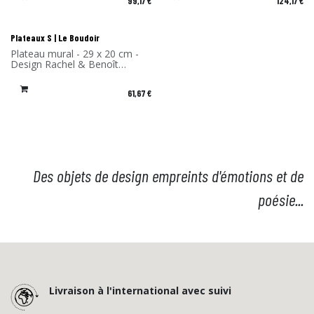
99,17
€
124,17
€
France
France
Plateaux S | Le Boudoir
Plateau mural - 29 x 20 cm -
Design Rachel & Benoît
Convers - Matériau: Stratifié
de bouleau - Fabriqué en
61,67
€
France
Des objets de design empreints d'émotions et de
poésie...
Livraison à l'international avec suivi