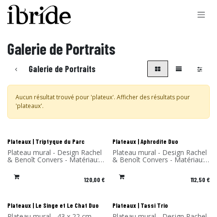
Se rendre au contenu
Galerie de Portraits
Galerie de Portraits
Aucun résultat trouvé pour '
plateux
'. Afficher des résultats pour
'
plateaux
'.
Nouveau !
Nouveau !
Plateaux | Triptyque du Parc
Plateaux | Aphrodite Duo
Plateau mural - Design Rachel
Plateau mural - Design Rachel
& Benoît Convers - Matériau:
& Benoît Convers - Matériau:
Stratifié de bouleau - Fabriqué
Stratifié de bouleau - Fabriqué
en France
en France
120,00
€
112,50
€
Plateaux | Le Singe et Le Chat Duo
Plateaux | Tassi Trio
Plateau mural - 43 x 22 cm -
Plateau mural - Design Rachel