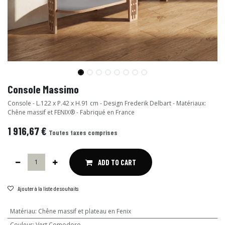
Console Massimo
Console - L.122 x P.42 x H.91 cm - Design Frederik Delbart - Matériaux:
Chêne massif et FENIX® - Fabriqué en France
1 916,67
€
Toutes taxes comprises
ADD TO CART
Ajouter à la liste de souhaits
Matériau
:
Chêne massif et plateau en Fenix
Couleur
:
Vert Comodoro