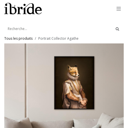
Se rendre au contenu
Tous les produits
Portrait Collector Agathe