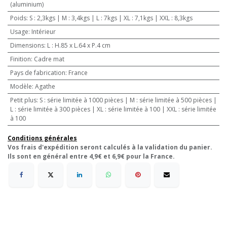
(aluminium)
Poids
:
S : 2,3kgs | M : 3,4kgs | L : 7kgs | XL : 7,1kgs | XXL : 8,3kgs
Usage
:
Intérieur
Dimensions
:
L : H.85 x L.64 x P.4 cm
Finition
:
Cadre mat
Pays de fabrication
:
France
Modèle
:
Agathe
Petit plus
:
S : série limitée à 1000 pièces | M : série limitée à 500 pièces |
L : série limitée à 300 pièces | XL : série limitée à 100 | XXL : série limitée
à 100
Conditions générales
Vos frais d'expédition seront calculés à la validation du panier.
Ils sont en général entre 4,9€ et 6,9€ pour la France.