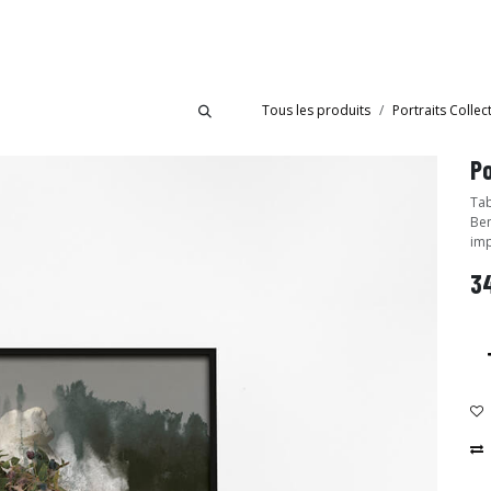
bride
Collections
Showroom Ibride
Tous les produits
Portraits Collec
Po
Tab
Ben
imp
34