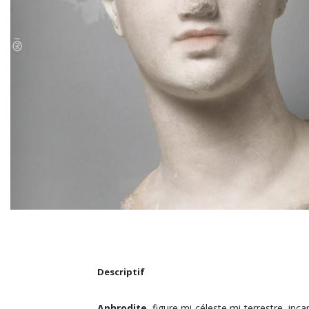
Descriptif
Aphrodite
, figure mi-céleste mi-terrestre, in