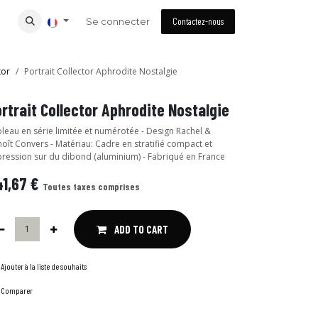
Se connecter
Contactez-nous
tor
Portrait Collector Aphrodite Nostalgie
rtrait Collector Aphrodite Nostalgie
leau en série limitée et numérotée - Design Rachel &
oît Convers - Matériau: Cadre en stratifié compact et
ression sur du dibond (aluminium) - Fabriqué en France
1,67
€
Toutes taxes comprises
ADD TO CART
Ajouter à la liste de souhaits
Comparer