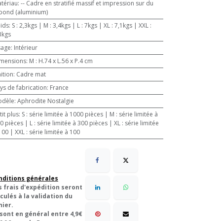
tériau
:
-- Cadre en stratifié massif et impression sur du
bond (aluminium)
ids
:
S : 2,3kgs | M : 3,4kgs | L : 7kgs | XL : 7,1kgs | XXL :
3kgs
sage
:
Intérieur
mensions
:
M : H.74 x L.56 x P.4 cm
nition
:
Cadre mat
ys de fabrication
:
France
odèle
:
Aphrodite Nostalgie
tit plus
:
S : série limitée à 1000 pièces | M : série limitée à
 | L : série limitée à 300 pièces | XL : série limitée
100 | XXL : série limitée à 100
nditions générales
s frais d'expédition seront
culés à la validation du
nier.
 sont en général entre 4,9€