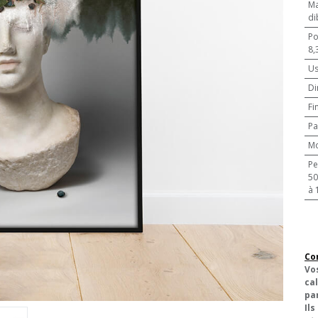
Ma
di
Po
8,
U
Di
Fi
Pa
M
Pe
500 pièces
à 
Co
Vo
cal
pa
Ils