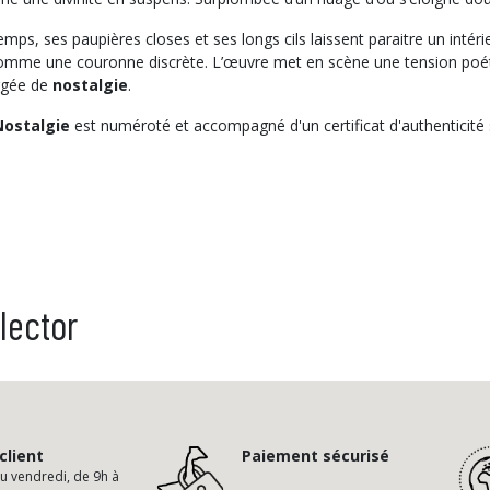
emps, ses paupières closes et ses longs cils laissent paraitre un intér
comme une couronne discrète. L’œuvre met en scène une tension poéti
argée de
nostalgie
.
Nostalgie
est numéroté et accompagné d'un certificat d'authenticité s
lector
client
Paiement sécurisé
au vendredi, de 9h à