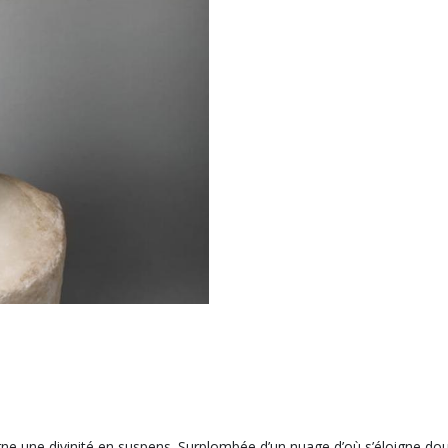
carne une divinité en suspens. Surplombée d’un nuage d’où s’éloigne d