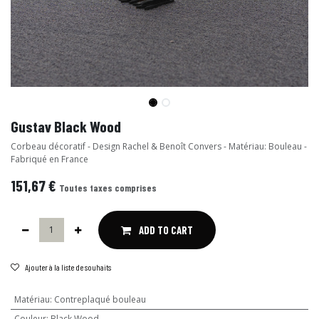
Gustav Black Wood
Corbeau décoratif - Design Rachel & Benoît Convers - Matériau: Bouleau -
Fabriqué en France
151,67
€
Toutes taxes comprises
ADD TO CART
Ajouter à la liste de souhaits
Matériau
:
Contreplaqué bouleau
Couleur
:
Black Wood