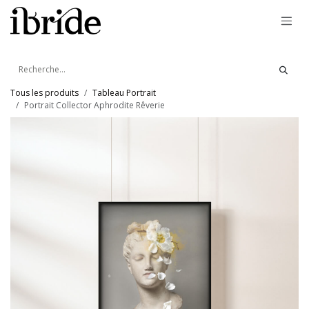
Se rendre au contenu
Tous les produits
Tableau Portrait
Portrait Collector Aphrodite Rêverie