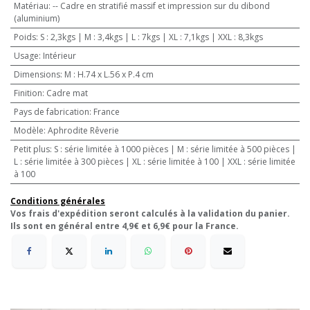
Matériau
:
-- Cadre en stratifié massif et impression sur du dibond
(aluminium)
Poids
:
S : 2,3kgs | M : 3,4kgs | L : 7kgs | XL : 7,1kgs | XXL : 8,3kgs
Usage
:
Intérieur
Dimensions
:
M : H.74 x L.56 x P.4 cm
Finition
:
Cadre mat
Pays de fabrication
:
France
Modèle
:
Aphrodite Rêverie
Petit plus
:
S : série limitée à 1000 pièces | M : série limitée à 500 pièces |
L : série limitée à 300 pièces | XL : série limitée à 100 | XXL : série limitée
à 100
Conditions générales
Vos frais d'expédition seront calculés à la validation du panier.
Ils sont en général entre 4,9€ et 6,9€ pour la France.