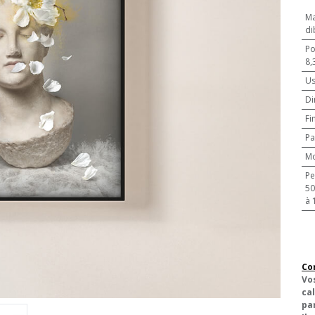
Ma
di
Po
8,
U
Di
Fi
Pa
M
Pe
500 pièces
à 
Co
Vo
cal
pa