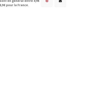
 sont en général entre 4,9€
6,9€ pour la France.