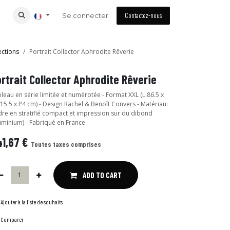
Se connecter
Contactez-nous
ections
Portrait Collector Aphrodite Rêverie
rtrait Collector Aphrodite Rêverie
leau en série limitée et numérotée - Format XXL (L.86.5 x
15.5 x P4 cm) - Design Rachel & Benoît Convers - Matériau:
re en stratifié compact et impression sur du dibond
uminium) - Fabriqué en France
1,67
€
Toutes taxes comprises
ADD TO CART
Ajouter à la liste de souhaits
Comparer