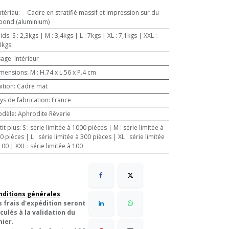
tériau
:
-- Cadre en stratifié massif et impression sur du
bond (aluminium)
ids
:
S : 2,3kgs | M : 3,4kgs | L : 7kgs | XL : 7,1kgs | XXL :
3kgs
sage
:
Intérieur
mensions
:
M : H.74 x L.56 x P.4 cm
nition
:
Cadre mat
ys de fabrication
:
France
odèle
:
Aphrodite Rêverie
tit plus
:
S : série limitée à 1000 pièces | M : série limitée à
 | L : série limitée à 300 pièces | XL : série limitée
100 | XXL : série limitée à 100
nditions générales
s frais d'expédition seront
culés à la validation du
nier.