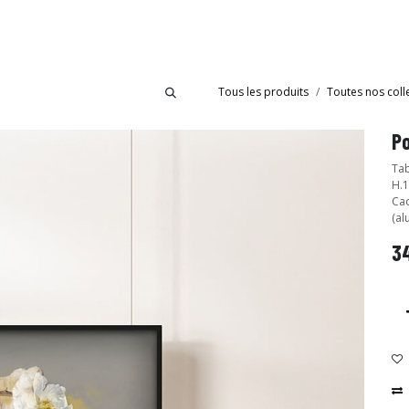
bride
Collections
Showroom Ibride
Tous les produits
Toutes nos coll
Po
Tab
H.1
Cad
(al
34