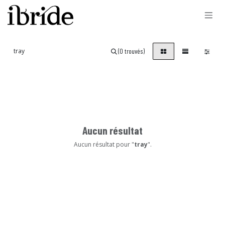
Se rendre au contenu
(0 trouvés)
Aucun résultat
Aucun résultat pour "
tray
".