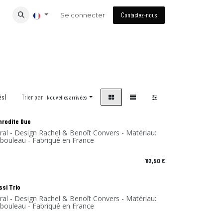
Se connecter
Contactez-nous
és)
Trier par :
Nouvelles arrivées
!
phrodite Duo
ral - Design Rachel & Benoît Convers - Matériau:
e bouleau - Fabriqué en France
112,50
€
!
ssi Trio
ral - Design Rachel & Benoît Convers - Matériau:
e bouleau - Fabriqué en France