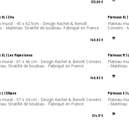
135,00
€
 XL | Zita
Plateaux XL |
u mural - 45 x 62.5cm - Design Rachel & Benoît
Plateau mur
 - Matériau: Stratifié de bouleau- Fabriqué en France
Convers - M
140,83
€
 XL | Les Majestueux
Plateaux M | 
u mural - 61 x 46 cm - Design Rachel & Benoît Convers
Plateau mu
iau: Stratifié de bouleau - Fabriqué en France
- Matériau:
140,83
€
 L | Ellipse
Plateaux S | 
u mural - 57 x 34 cm - Design Rachel & Benoît Convers
Plateau mu
iau: Stratifié de bouleau - Fabriqué en France
- Matériau:
124,17
€