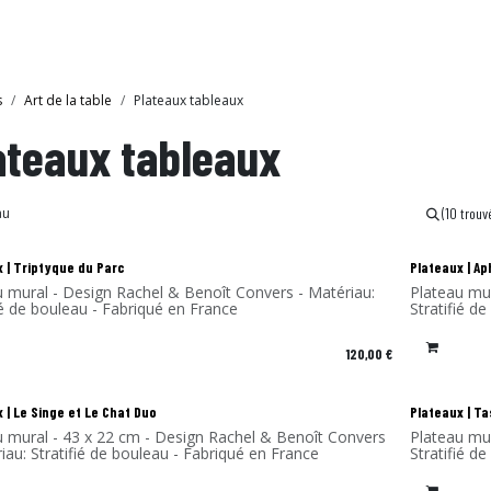
bride
Collections
Showroom Ibride
s
Art de la table
Plateaux tableaux
ateaux tableaux
(10 trouv
eau !
Nouveau 
 | Triptyque du Parc
Plateaux | A
u mural - Design Rachel & Benoît Convers - Matériau:
Plateau mu
ié de bouleau - Fabriqué en France
Stratifié d
120,00
€
eau !
Nouveau 
 | Le Singe et Le Chat Duo
Plateaux | Ta
u mural - 43 x 22 cm - Design Rachel & Benoît Convers
Plateau mu
iau: Stratifié de bouleau - Fabriqué en France
Stratifié d