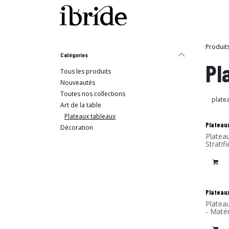
Se rendre au contenu
Boutique
La Maison I
Produit
Catégories
Pl
Tous les produits
Nouveautés
Toutes nos collections
Art de la table
Plateaux tableaux
Nouv
Plateaux
Décoration
Platea
Stratif
Nouv
Plateaux
Platea
- Matér