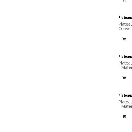
Plateaux
Platea
Convers
Plateaux
Platea
- Matér
Plateaux
Platea
- Matér