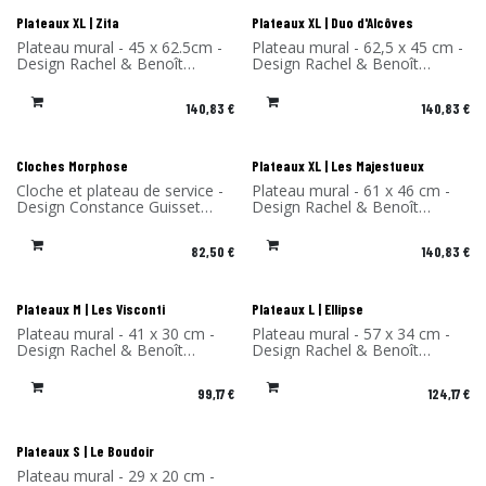
Plateaux XL | Zita
Plateaux XL | Duo d'Alcôves
Plateau mural - 45 x 62.5cm -
Plateau mural - 62,5 x 45 cm -
Design Rachel & Benoît
Design Rachel & Benoît
Convers - Matériau: Stratifié
Convers - Matériau: Stratifié
de bouleau- Fabriqué en
de bouleau - Fabriqué en
140,83
€
140,83
€
France
France
Cloches Morphose
Plateaux XL | Les Majestueux
Cloche et plateau de service -
Plateau mural - 61 x 46 cm -
Design Constance Guisset
Design Rachel & Benoît
Studio - Matériau: Céramique -
Convers - Matériau: Stratifié
Fabriqué au Portugal
de bouleau - Fabriqué en
82,50
€
140,83
€
France
Plateaux M | Les Visconti
Plateaux L | Ellipse
Plateau mural - 41 x 30 cm -
Plateau mural - 57 x 34 cm -
Design Rachel & Benoît
Design Rachel & Benoît
Convers - Matériau: Stratifié
Convers - Matériau: Stratifié
de bouleau - Fabriqué en
de bouleau - Fabriqué en
99,17
€
124,17
€
France
France
Plateaux S | Le Boudoir
Plateau mural - 29 x 20 cm -