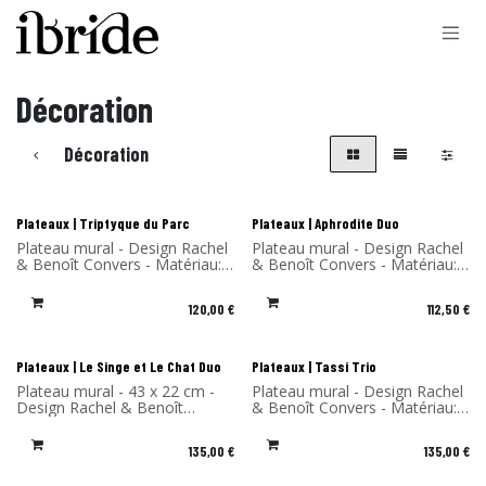
Se rendre au contenu
Décoration
Décoration
Nouveau !
Nouveau !
Plateaux | Triptyque du Parc
Plateaux | Aphrodite Duo
Plateau mural - Design Rachel
Plateau mural - Design Rachel
& Benoît Convers - Matériau:
& Benoît Convers - Matériau:
Stratifié de bouleau - Fabriqué
Stratifié de bouleau - Fabriqué
en France
en France
120,00
€
112,50
€
Nouveau !
Nouveau !
Plateaux | Le Singe et Le Chat Duo
Plateaux | Tassi Trio
Plateau mural - 43 x 22 cm -
Plateau mural - Design Rachel
Design Rachel & Benoît
& Benoît Convers - Matériau:
Convers - Matériau: Stratifié
Stratifié de bouleau - Fabriqué
de bouleau - Fabriqué en
en France
135,00
€
135,00
€
France