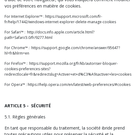
vos préférences en matière de cookies.
For Internet Explorer™ : https://support.microsoft.com/fr-
fr/help/17442/windows-internet-explorer-delete-manage-cookies
For Safari™ : http://docs.info.apple.com/article.html?
path=Safari/3.0/fr/9277.html
For Chrome™ : https://support.google.com/chrome/answer/95647?
hl=fr&hlrm=en
For Firefox™ : https://support.mozilla.org/fr/kb/autoriser-bloquer-
cookies-preferences-sites?
redirectlocale=fr&redirectslug=Activer+et+d%C3%A9sactiver+les+cookies
For Opera™ : https://help.opera.com/en/latest/web-preferences/#cookies
ARTICLE 5 - SÉCURITÉ
5.1. Règles générales
En tant que responsable du traitement, la société ibride prend
toutes précautions utiles pour préserver la sécurité et la