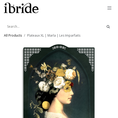
Skip to Content
All Products
Plateaux XL | Marla | Les Imparfaits