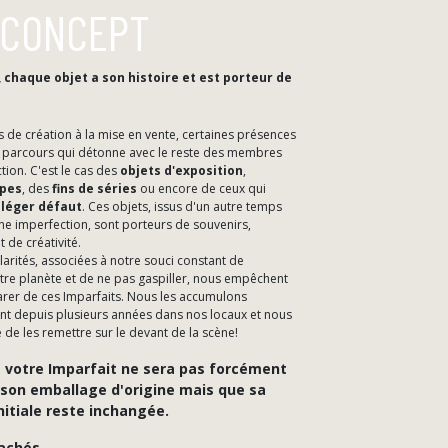
 CONCEPT
, chaque objet a son histoire et est porteur de
 de création à la mise en vente, certaines présences
n parcours qui détonne avec le reste des membres
ction. C'est le cas des
objets d'exposition
,
ypes
, des
fins de séries
ou encore de ceux qui
n
léger défaut
. Ces objets, issus d'un autre temps
ne imperfection, sont porteurs de souvenirs,
 de créativité.
larités, associées à notre souci constant de
tre planète et de ne pas gaspiller, nous empêchent
rer de ces Imparfaits. Nous les accumulons
t depuis plusieurs années dans nos locaux et nous
de les remettre sur le devant de la scène!
 votre Imparfait ne sera pas forcément
 son emballage d'origine mais que sa
nitiale reste inchangée.
achés