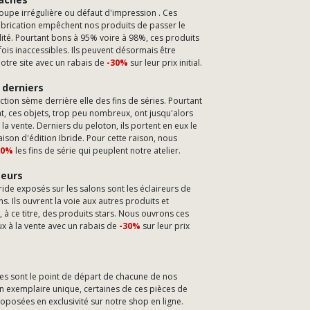
oupe irrégulière ou défaut d'impression . Ces
abrication empêchent nos produits de passer le
lité. Pourtant bons à 95% voire à 98%, ces produits
fois inaccessibles. Ils peuvent désormais être
notre site avec un rabais de
-30%
sur leur prix initial.
 derniers
tion sème derrière elle des fins de séries. Pourtant
at, ces objets, trop peu nombreux, ont jusqu'alors
 la vente. Derniers du peloton, ils portent en eux le
ison d'édition Ibride. Pour cette raison, nous
30%
les fins de série qui peuplent notre atelier.
seurs
ride exposés sur les salons sont les éclaireurs de
ns. Ils ouvrent la voie aux autres produits et
 à ce titre, des produits stars. Nous ouvrons ces
 à la vente avec un rabais de
-30%
sur leur prix
es sont le point de départ de chacune de nos
En exemplaire unique, certaines de ces pièces de
oposées en exclusivité sur notre shop en ligne.