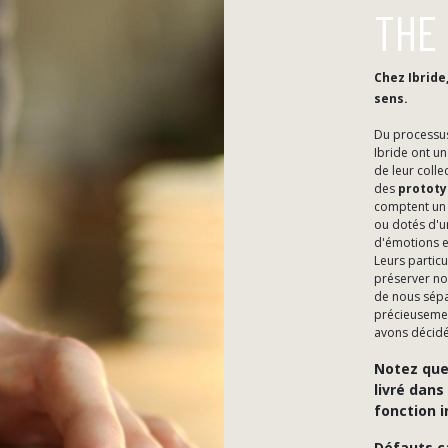
THE
Chez Ibride
sens.
Du processus
Ibride ont u
de leur colle
des
protot
comptent u
ou dotés d'u
d'émotions et
Leurs particu
préserver no
de nous sépa
précieusemen
avons décidé 
Notez que
livré dans
fonction i
Défauts c