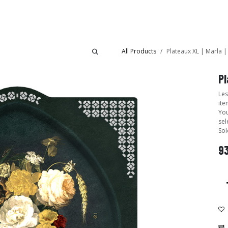
Collections
Showroom
All Products
Plateaux XL | Marla |
Pl
Les
ite
You
sel
Sol
9