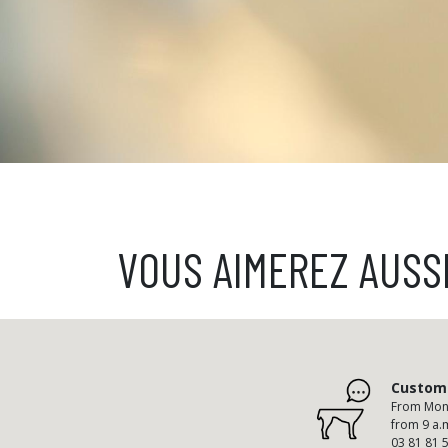
VOUS AIMEREZ AUSS
Custome
From Mond
from 9 a.
03 81 81 