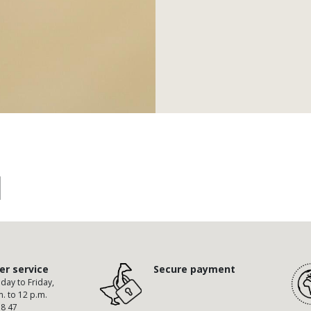
I
r service
Secure payment
ay to Friday,
m. to 12 p.m.
58 47