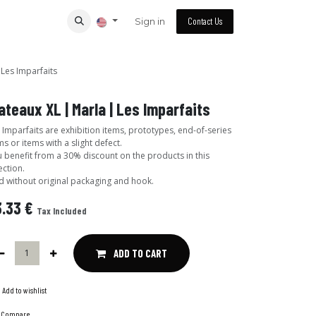
Sign in
Contact Us
 Les Imparfaits
ateaux XL | Marla | Les Imparfaits
 Imparfaits are exhibition items, prototypes, end-of-series
ms or items with a slight defect.
 benefit from a 30% discount on the products in this
ection.
d without original packaging and hook.
3.33
€
Tax Included
ADD TO CART
Add to wishlist
Compare