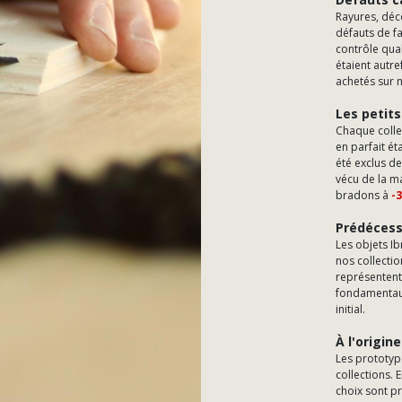
Rayures, déc
défauts de f
contrôle qua
étaient autre
achetés sur 
Les petits
Chaque collec
en parfait ét
été exclus de
vécu de la ma
bradons à
-
Prédéces
Les objets Ib
nos collectio
représentent,
fondamentaux
initial.
À l'origine
Les prototyp
collections. 
choix sont pr