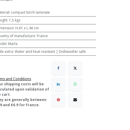
terial
:
compact birch laminate
ight
:
1,5 kgs
mension
:
H.61 x L.46 cm
untry of manufacture
:
France
odel
:
Marla
ttle extra
:
Water and heat resistant | Dishwasher safe
ms and Conditions
ur shipping costs will be
lculated upon validation of
 cart.
ey are generally between
9 and €6.9 for France.