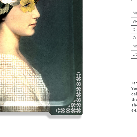
Ma
We
Di
Co
M
Li
Ter
​Yo
ca
the
Th
€4.