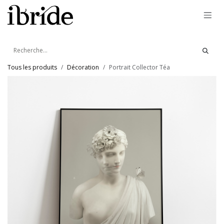
Se rendre au contenu
Tous les produits
Décoration
Portrait Collector Téa