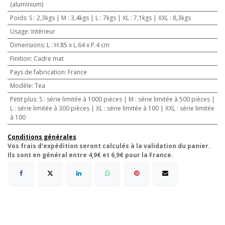
(aluminium)
Poids
:
S : 2,3kgs | M : 3,4kgs | L : 7kgs | XL : 7,1kgs | XXL : 8,3kgs
Usage
:
Intérieur
Dimensions
:
L : H.85 x L.64 x P.4 cm
Finition
:
Cadre mat
Pays de fabrication
:
France
Modèle
:
Tea
Petit plus
:
S : série limitée à 1000 pièces | M : série limitée à 500 pièces |
L : série limitée à 300 pièces | XL : série limitée à 100 | XXL : série limitée
à 100
Conditions générales
Vos frais d'expédition seront calculés à la validation du panier.
Ils sont en général entre 4,9€ et 6,9€ pour la France.