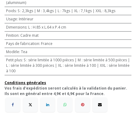
(aluminium)
Poids
:
S : 2,3kgs | M : 3,4kgs | L : 7kgs | XL : 7,1kgs | XXL : 8,3kgs
Usage
:
Intérieur
Dimensions
:
L : H.85 x L.64 x P.4 cm
Finition
:
Cadre mat
Pays de fabrication
:
France
Modèle
:
Tea
Petit plus
:
S : série limitée à 1000 pièces | M : série limitée à 500 pièces |
L : série limitée à 300 pièces | XL : série limitée à 100 | XXL : série limitée
à 100
Conditions générales
Vos frais d'expédition seront calculés à la validation du panier.
Ils sont en général entre 4,9€ et 6,9€ pour la France.