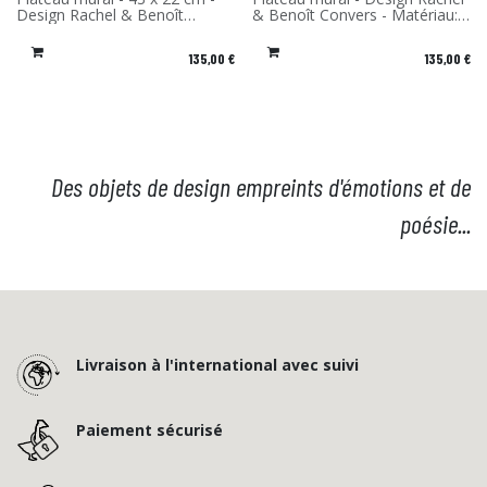
Nouveau !
Nouveau !
Design Rachel & Benoît
& Benoît Convers - Matériau:
Convers - Matériau: Stratifié
Stratifié de bouleau - Fabriqué
de bouleau - Fabriqué en
en France
135,00
€
135,00
€
France
Des objets de design empreints d'émotions et de
poésie...
Livraison à l'international avec suivi
Paiement sécurisé