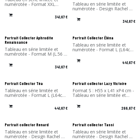
Tableau en série limitée et
numérotée - Format XXL
numérotée - Design Rachel &
(L.86.5 x H.115.5 x P4 cm) -
Benoît Convers - Matériau:
Design Rachel & Benoît
341,67
€
Cadre en stratifié compact et
Convers - Matériau: Cadre en
341,67
€
impression sur du dibond
stratifié compact et
(aluminium) - Fabriqué en
impression sur du dibond
France
(aluminium) - Fabriqué en
France
Portrait Collector Aphrodite
Portrait Collector Éléna
Renaissance
Tableau en série limitée et
Tableau en série limitée et
numérotée - Format L (L64cm
numérotée - Format M (L.56 x
x H.85 x P4 cm) - Design
H.74 x P4 cm) - Design Rachel
Rachel & Benoît Convers -
441,67
€
& Benoît Convers - Matériau:
Matériau: Cadre en stratifié
341,67
€
Cadre en stratifié compact et
compact et impression sur du
impression sur du dibond
dibond (aluminium) - Fabriqué
(aluminium) - Fabriqué en
en France
France
Portrait Collector Téa
Portrait collector Lazy Victoire
Tableau en série limitée et
Format S : H55 x L41 xP4 cm -
numérotée - Format L (L64cm
Tableau en série limitée et
x H.85 x P4 cm) - Design
numérotée - Design Rachel &
Rachel & Benoît Convers -
Benoît Convers - Matériau:
441,67
€
266,67
€
Matériau: Cadre en stratifié
Cadre en stratifié compact et
compact et impression sur du
impression sur du dibond
dibond (aluminium) - Fabriqué
(aluminium) - Fabriqué en
en France
France
Portrait collector Renard
Portrait collector Tassi
Tableau en série limitée et
Tableau en série limitée et
numérotée - Design Rachel &
numérotée - Design Rachel &