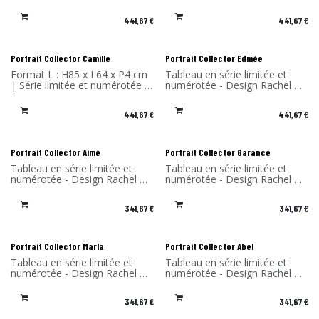
Benoît Convers - Matériau:
Benoît Convers - Matériau:
Cadre en stratifié compact et
Cadre en stratifié compact et
441,67
€
441,67
€
impression sur du dibond
impression sur du dibond
(aluminium) - Fabriqué en
(aluminium) - Fabriqué en
France
France
Portrait Collector Camille
Portrait Collector Edmée
Format L : H85 x L64 x P4 cm
Tableau en série limitée et
| Série limitée et numérotée |
numérotée - Design Rachel &
Cadre en stratifié compact et
Benoît Convers - Matériau:
impression sur du dibond
Cadre en stratifié compact et
441,67
€
441,67
€
(aluminium) | Fabriqué en
impression sur du dibond
France
(aluminium) - Fabriqué en
France
Portrait Collector Aimé
Portrait Collector Garance
Tableau en série limitée et
Tableau en série limitée et
numérotée - Design Rachel &
numérotée - Design Rachel &
Benoît Convers - Matériau:
Benoît Convers - Matériau:
Cadre en stratifié compact et
Cadre en stratifié compact et
341,67
€
341,67
€
impression sur du dibond
impression sur du dibond
(aluminium) - Fabriqué en
(aluminium) - Fabriqué en
France
France
Portrait Collector Marla
Portrait Collector Abel
Tableau en série limitée et
Tableau en série limitée et
numérotée - Design Rachel &
numérotée - Design Rachel &
Benoît Convers - Matériau:
Benoît Convers - Matériau:
Cadre en stratifié compact et
Cadre en stratifié compact et
341,67
€
341,67
€
impression sur du dibond
impression sur du dibond
(aluminium) - Fabriqué en
(aluminium) - Fabriqué en