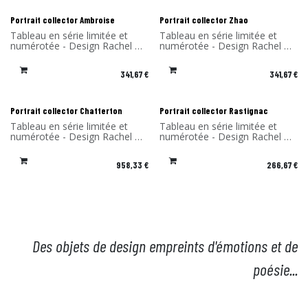
France
France
Portrait collector Ambroise
Portrait collector Zhao
Tableau en série limitée et
Tableau en série limitée et
numérotée - Design Rachel &
numérotée - Design Rachel &
Benoît Convers - Matériau:
Benoît Convers - Matériau:
Cadre en stratifié compact et
Cadre en stratifié compact et
341,67
€
341,67
€
impression sur du dibond
impression sur du dibond
(aluminium) - Fabriqué en
(aluminium) - Fabriqué en
France
France
Portrait collector Chatterton
Portrait collector Rastignac
Tableau en série limitée et
Tableau en série limitée et
numérotée - Design Rachel &
numérotée - Design Rachel &
Benoît Convers - Matériau:
Benoît Convers - Matériau:
Cadre en stratifié compact et
Cadre en stratifié compact et
958,33
€
266,67
€
impression sur du dibond
impression sur du dibond
(aluminium) - Fabriqué en
(aluminium) - Fabriqué en
France
France
Des objets de design empreints d'émotions et de
poésie...