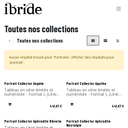
Se rendre au contenu
Toutes nos collections
Toutes nos collections
Aucun résultat trouvé pour '
Portraita
'. Afficher des résultats pour
'
portrait
'.
Portrait Collector Angèle
Portrait Collector Agathe
Tableau en série limitée et
Tableau en série limitée et
numérotée - Format L (L64cm
numérotée - Format L (L64cm
x H.85 x P4 cm) - Design
x H.85 x P4 cm) - Design
Rachel & Benoît Convers -
Rachel & Benoît Convers -
441,67
€
441,67
€
Matériau: Cadre en stratifié
Matériau: Cadre en stratifié
compact et impression sur du
compact et impression sur du
dibond (aluminium) - Fabriqué
dibond (aluminium) - Fabriqué
en France
en France
Portrait Collector Aphrodite Rêverie
Portrait Collector Aphrodite
Nostalgie
Tableau en série limitée et