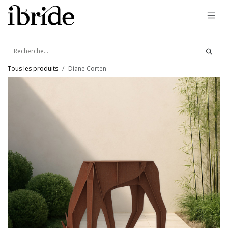
Se rendre au contenu
Tous les produits
Diane Corten