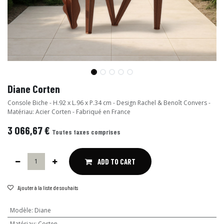
Diane Corten
Console Biche - H.92 x L.96 x P.34 cm - Design Rachel & Benoît Convers -
Matériau: Acier Corten - Fabriqué en France
3 066,67
€
Toutes taxes comprises
ADD TO CART
Ajouter à la liste de souhaits
Modèle
:
Diane
Matériau
:
Corten