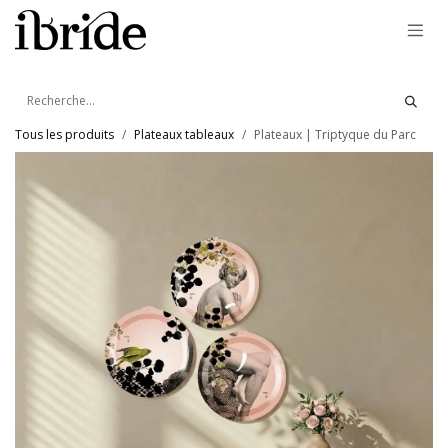
Se rendre au contenu
Tous les produits
Plateaux tableaux
Plateaux | Triptyque du Parc