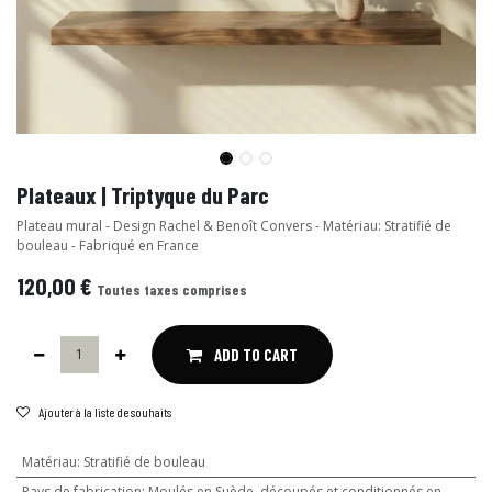
Plateaux | Triptyque du Parc
Plateau mural - Design Rachel & Benoît Convers - Matériau: Stratifié de
bouleau - Fabriqué en France
120,00
€
Toutes taxes comprises
ADD TO CART
Ajouter à la liste de souhaits
Matériau
:
Stratifié de bouleau
Pays de fabrication
:
Moulés en Suède, découpés et conditionnés en