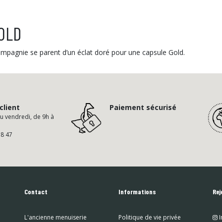
OLD
Compagnie se parent d’un éclat doré pour une capsule Gold.
client
Paiement sécurisé
au vendredi, de 9h à
58 47
Contact
Informations
Rej
L'ancienne menuiserie
Politique de vie privée
I