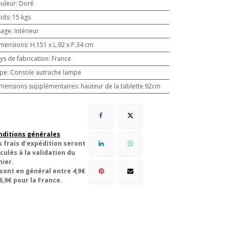
uleur
:
Doré
ids
:
15 kgs
sage
:
Intérieur
mensions
:
H.151 x L.92 x P.34 cm
ys de fabrication
:
France
pe
:
Console autruche lampe
mensions supplémentaires
:
hauteur de la tablette 92cm
nditions générales
s frais d'expédition seront
culés à la validation du
nier.
 sont en général entre 4,9€
6,9€ pour la France.