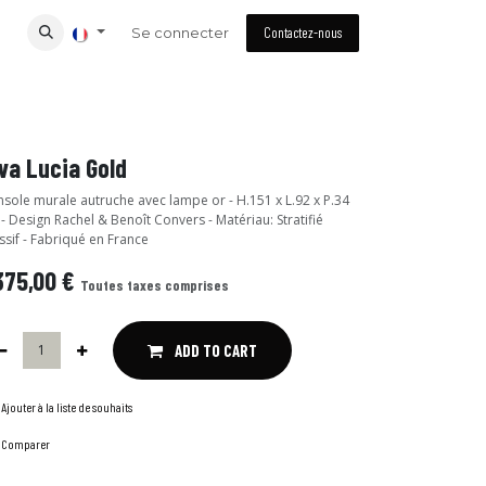
Se connecter
Contactez-nous
va Lucia Gold
sole murale autruche avec lampe or - H.151 x L.92 x P.34
- Design Rachel & Benoît Convers - Matériau: Stratifié
sif - Fabriqué en France
375,00
€
Toutes taxes comprises
ADD TO CART
Ajouter à la liste de souhaits
Comparer