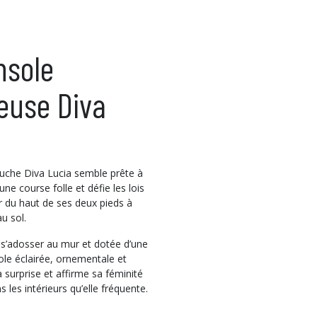
nsole
euse Diva
truche Diva Lucia semble prête à
une course folle et défie les lois
r du haut de ses deux pieds à
u sol.
s’adosser au mur et dotée d’une
ole éclairée, ornementale et
a surprise et affirme sa féminité
les intérieurs qu’elle fréquente.