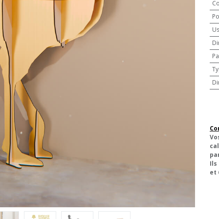
Co
Po
U
Di
Pa
Ty
Di
Co
Vo
cal
pa
Ils
et 