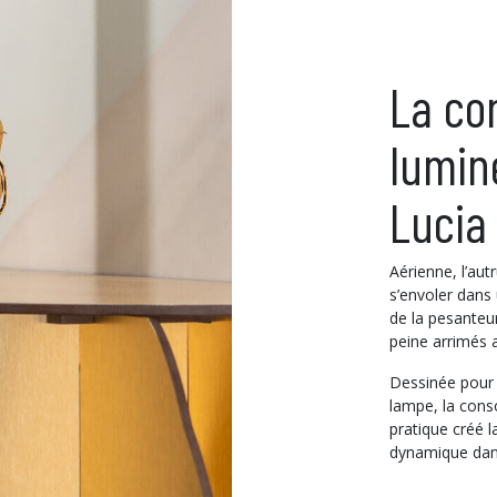
La co
lumin
Lucia
Aérienne, l’au
s’envoler dans 
de la pesanteu
peine arrimés a
Dessinée pour 
lampe, la cons
pratique créé l
dynamique dans 